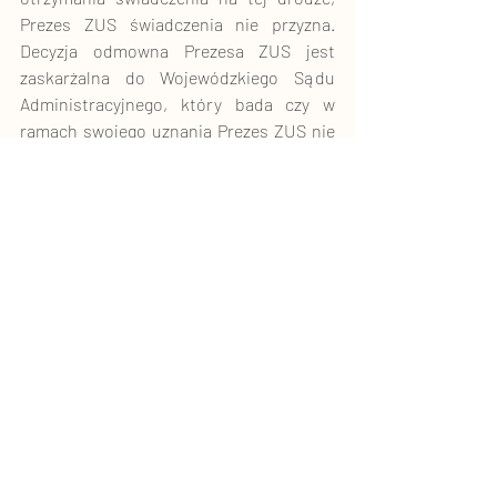
Prezes ZUS świadczenia nie przyzna. 
Decyzja odmowna Prezesa ZUS jest 
zaskarżalna do Wojewódzkiego Sądu 
Administracyjnego, który bada czy w 
ramach swojego uznania Prezes ZUS nie 
wydał decyzji odmownej błędnie. 
Ostatnie posty
Zobacz wszystkie