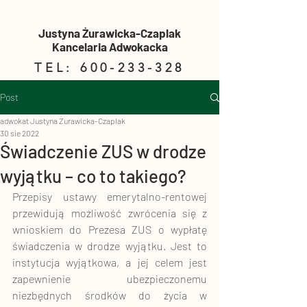
Justyna Żurawicka-Czaplak
Kancelaria Adwokacka
TEL:
600-233-328
Post
adwokat Justyna Żurawicka-Czaplak
30 sie 2022
Świadczenie ZUS w drodze
wyjątku – co to takiego?
Przepisy ustawy emerytalno-rentowej 
przewidują możliwość zwrócenia się z 
wnioskiem do Prezesa ZUS o wypłatę 
świadczenia w drodze wyjątku. Jest to 
instytucja wyjątkowa, a jej celem jest 
zapewnienie ubezpieczonemu 
niezbędnych środków do życia w 