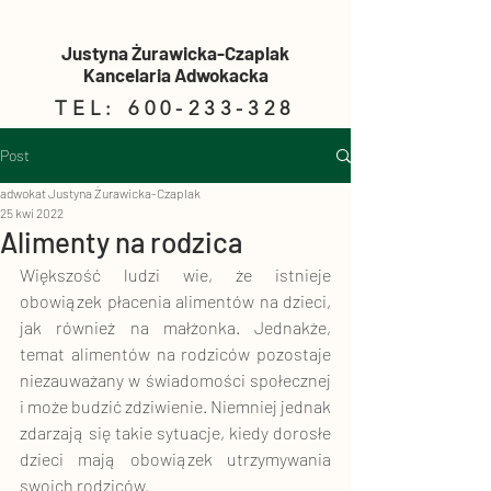
Justyna Żurawicka-Czaplak
Kancelaria Adwokacka
TEL:
600-233-328
Post
adwokat Justyna Żurawicka-Czaplak
25 kwi 2022
Alimenty na rodzica
Większość ludzi wie, że istnieje 
obowiązek płacenia alimentów na dzieci, 
jak również na małżonka. Jednakże, 
temat alimentów na rodziców pozostaje 
niezauważany w świadomości społecznej 
i może budzić zdziwienie. Niemniej jednak 
zdarzają się takie sytuacje, kiedy dorosłe 
dzieci mają obowiązek utrzymywania 
swoich rodziców. 