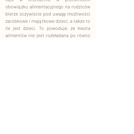
obowiązku alimentacyjnego na rodziców 
bierze oczywiście pod uwagę możliwości 
zarobkowe i majątkowe dzieci, a także to 
ile jest dzieci. To powoduje, że kwota 
alimentów nie jest rozkładana po równo 
na każde z dzieci. Sąd oprócz kwestii 
finansowych bierze także pod uwagę to, 
czy dane dziecko zajmuje się rodzicem, 
czy pozostaje w nim w kontakcie, bowiem 
osobiste starania również mają niemałe 
znaczenie przy określaniu obowiązku 
alimentacyjnego dzieci względem 
rodziców.  