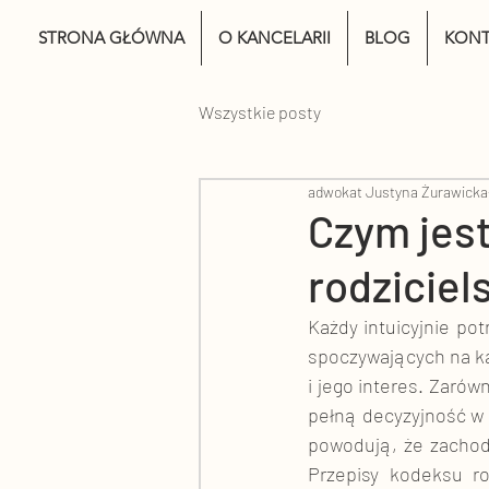
STRONA GŁÓWNA
O KANCELARII
BLOG
KONT
Wszystkie posty
adwokat Justyna Żurawicka
Czym jest
rodziciel
Każdy intuicyjnie pot
spoczywających na ka
i jego interes. Zarów
pełną decyzyjność w s
powodują, że zachodz
Przepisy kodeksu ro