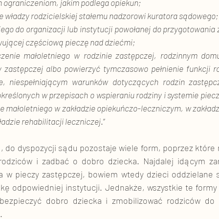
 ograniczeniom, jakim podlega opiekun;
e władzy rodzicielskiej stałemu nadzorowi kuratora sądowego;
wującej częściową pieczę nad dziećmi;
zy zastępczej albo powierzyć tymczasowo pełnienie funkcji ro
, niespełniającym warunków dotyczących rodzin zastępcz
kreślonych w przepisach o wspieraniu rodziny i systemie piecz
e małoletniego w zakładzie opiekuńczo-leczniczym, w zakładz
dzie rehabilitacji leczniczej
.”
, do dyspozycji sądu pozostaje wiele form, poprzez które
 rodziców i zadbać o dobro dziecka. Najdalej idącym za
 w pieczy zastępczej, bowiem wtedy dzieci oddzielane s
ę odpowiedniej instytucji. Jednakże, wszystkie te formy
bezpieczyć dobro dziecka i zmobilizować rodziców do p
.