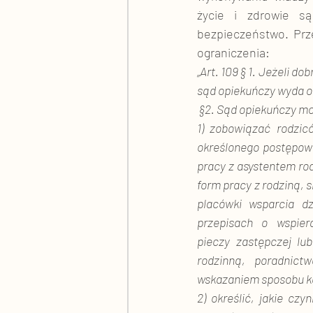
życie i zdrowie są
bezpieczeństwo. Prz
ograniczenia:
„
Art. 109 § 1. Jeżeli do
sąd opiekuńczy wyda o
 §2. Sąd opiekuńczy m
1) zobowiązać rodzic
określonego postępowa
pracy z asystentem rod
form pracy z rodziną, 
placówki wsparcia dz
przepisach o wspiera
pieczy zastępczej lub
rodzinną, poradnic
wskazaniem sposobu k
2) określić, jakie cz