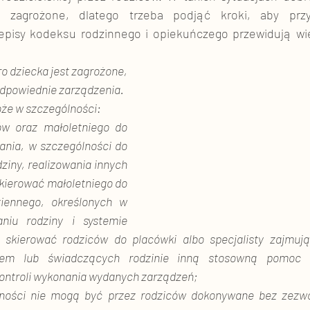
 zagrożone, dlatego trzeba podjąć kroki, aby przyw
episy kodeksu rodzinnego i opiekuńczego przewidują wie
bro dziecka jest zagrożone, 
dpowiednie zarządzenia. 
oże w szczególności: 
ów oraz małoletniego do 
nia, w szczególności do 
ziny, realizowania innych 
skierować małoletniego do 
iennego, określonych w 
niu rodziny i systemie 
 skierować rodziców do placówki albo specjalisty zajmują
twem lub świadczących rodzinie inną stosowną pomoc 
ontroli wykonania wydanych zarządzeń;
ynności nie mogą być przez rodziców dokonywane bez zezwo