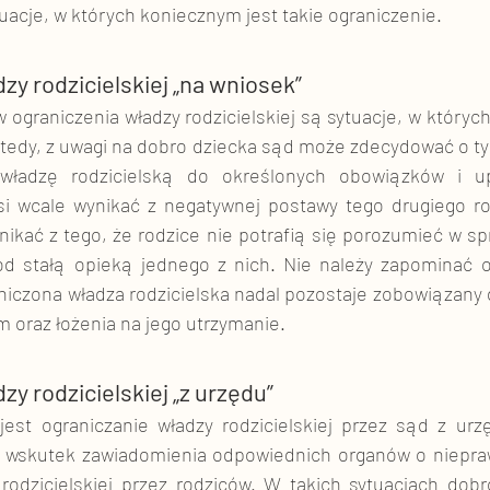
ytuacje, w których koniecznym jest takie ograniczenie. 
zy rodzicielskiej „na wniosek”
graniczenia władzy rodzicielskiej są sytuacje, w których
Wtedy, z uwagi na dobro dziecka sąd może zdecydować o ty
 władzę rodzicielską do określonych obowiązków i up
si wcale wynikać z negatywnej postawy tego drugiego ro
ikać z tego, że rodzice nie potrafią się porozumieć w sp
d stałą opieką jednego z nich. Nie należy zapominać o 
niczona władza rodzicielska nadal pozostaje zobowiązany 
 oraz łożenia na jego utrzymanie. 
zy rodzicielskiej „z urzędu”
est ograniczanie władzy rodzicielskiej przez sąd z urz
 wskutek zawiadomienia odpowiednich organów o niepraw
odzicielskiej przez rodziców. W takich sytuacjach dobro