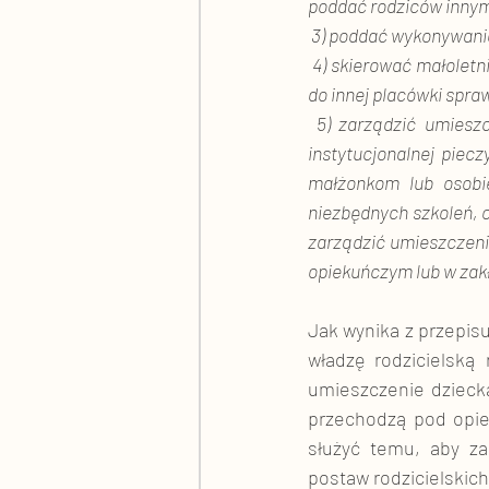
poddać rodziców innym
 3) poddać wykonywani
 4) skierować małoletniego do organizacji lub instytucji powołanej do przygotowania zawodowego albo 
do innej placówki spra
 5) zarządzić umieszczenie małoletniego w rodzinie zastępczej, rodzinnym domu dziecka albo w 
instytucjonalnej piec
małżonkom lub osobie
niezbędnych szkoleń, o
zarządzić umieszczeni
opiekuńczym lub w zakła
Jak wynika z przepisu
władzę rodzicielską
umieszczenie dziecka
przechodzą pod opiek
służyć temu, aby za
postaw rodzicielskich