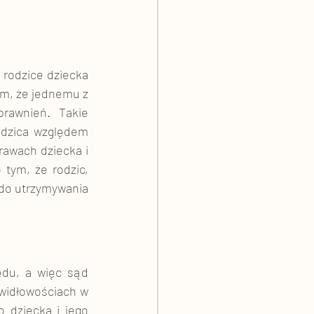
 rodzice dziecka 
m, że jednemu z 
rawnień. Takie 
dzica względem 
rawach dziecka i 
tym, że rodzic, 
do utrzymywania 
ędu, a więc sąd 
idłowościach w 
 dziecka i jego 