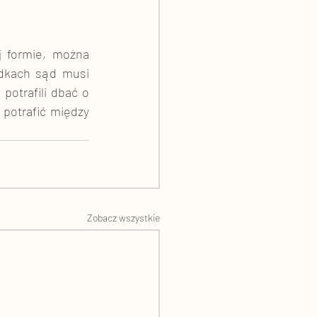
j formie, można 
adkach sąd musi 
otrafili dbać o 
potrafić między 
Zobacz wszystkie