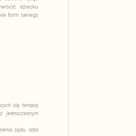
rócić dziecku 
le form takiego 
cych się terapią 
z jednoczesnym 
lenia sądu, albo 