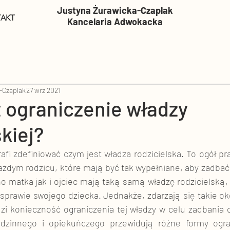
Justyna Żurawicka-Czaplak
AKT
Kancelaria Adwokacka
-Czaplak
27 wrz 2021
 ograniczenie władzy
skiej?
rafi zdefiniować czym jest władza rodzicielska. To ogół p
żdym rodzicu, które mają być tak wypełniane, aby zadbać 
no matka jak i ojciec mają taką samą władzę rodzicielską,
prawie swojego dziecka. Jednakże, zdarzają się takie oko
i konieczność ograniczenia tej władzy w celu zadbania o
dzinnego i opiekuńczego przewidują różne formy ogran