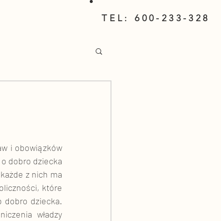
TEL: 600-233-328
raw i obowiązków 
o dobro dziecka 
 każde z nich ma 
liczności, które 
 dobro dziecka. 
iczenia władzy 