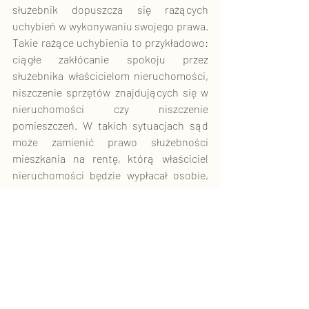
służebnik dopuszcza się rażących 
uchybień w wykonywaniu swojego prawa. 
Takie rażące uchybienia to przykładowo: 
ciągłe zakłócanie spokoju przez 
służebnika właścicielom nieruchomości, 
niszczenie sprzętów znajdujących się w 
nieruchomości czy niszczenie 
pomieszczeń. W takich sytuacjach sąd 
może zamienić prawo służebności 
mieszkania na rentę, którą właściciel 
nieruchomości będzie wypłacał osobie, 
która była służebnikiem. Powoduje to, że 
osoba taka musi opuścić zajmowaną 
dotychczas nieruchomość i traci prawo 
do zamieszkiwania w niej. 