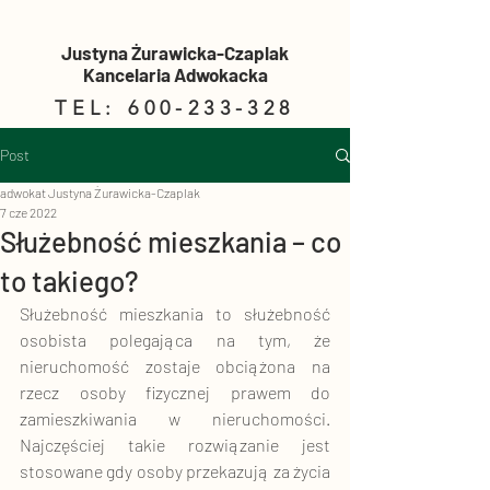
Justyna Żurawicka-Czaplak
Kancelaria Adwokacka
TEL:
600-233-328
Post
adwokat Justyna Żurawicka-Czaplak
7 cze 2022
Służebność mieszkania – co
to takiego?
Służebność mieszkania to służebność 
osobista polegająca na tym, że 
nieruchomość zostaje obciążona na 
rzecz osoby fizycznej prawem do 
zamieszkiwania w nieruchomości. 
Najczęściej takie rozwiązanie jest 
stosowane gdy osoby przekazują za życia 